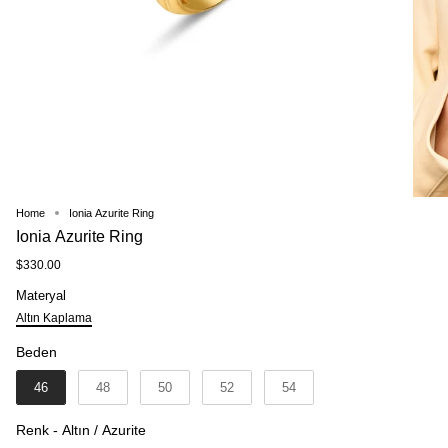
Home
Ionia Azurite Ring
Ionia Azurite Ring
$330.00
Materyal
Materyal
Altın Kaplama
Beden
Beden
46
48
50
52
54
Renk
Renk
-
Altın / Azurite